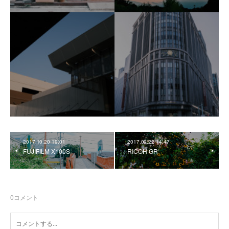
2017.10.20 19:01
2017.09.22 14:47
FUJIFILM X100S
RICOH GR
0
コメント