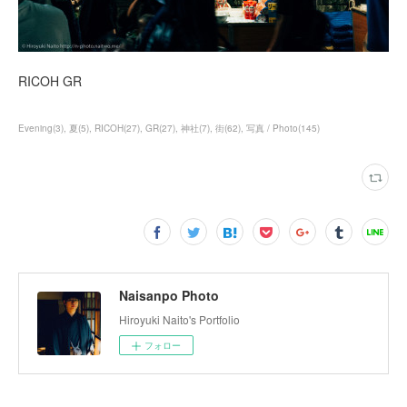
RICOH GR
Evening
(
3
)
夏
(
5
)
RICOH
(
27
)
GR
(
27
)
神社
(
7
)
街
(
62
)
写真 / Photo
(
145
)
Naisanpo Photo
Hiroyuki Naito's Portfolio
フォロー