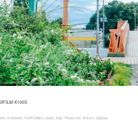
JIFILM X100S
(
45
)
X100S
(
64
)
FUJIFILM
(
84
)
街
(
62
)
写真 / Photo
(
145
)
草木
(
41
)
自然
(
52
)