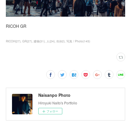
RICOH GR
RICOH
(
27
)
GR
(
27
)
建物
(
31
)
人
(
24
)
街
(
62
)
写真 / Photo
(
145
)
Naisanpo Photo
Hiroyuki Naito's Portfolio
フォロー