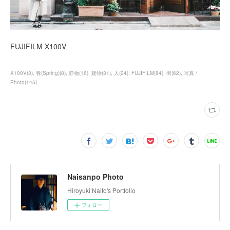
FUJIFILM X100V
X100V
(
3
)
春(Spring)
(
8
)
静物
(
16
)
建物
(
31
)
人
(
24
)
FUJIFILM
(
84
)
街
(
62
)
写真 /
Photo
(
145
)
Naisanpo Photo
Hiroyuki Naito's Portfolio
フォロー