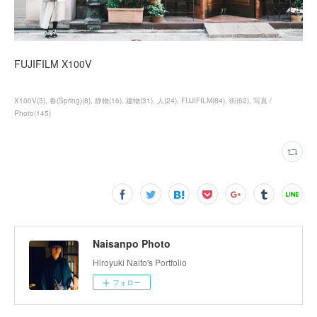
FUJIFILM X100V
X100V
(
3
)
春(Spring)
(
8
)
静物
(
16
)
建物
(
31
)
人
(
24
)
FUJIFILM
(
84
)
街
(
62
)
写真 /
Photo
(
145
)
Naisanpo Photo
Hiroyuki Naito's Portfolio
フォロー