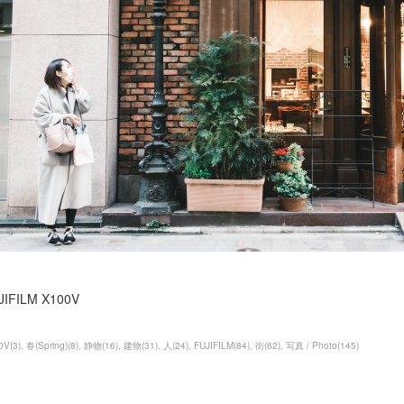
JIFILM X100V
0V
(
3
)
春(Spring)
(
8
)
静物
(
16
)
建物
(
31
)
人
(
24
)
FUJIFILM
(
84
)
街
(
62
)
写真 / Photo
(
145
)