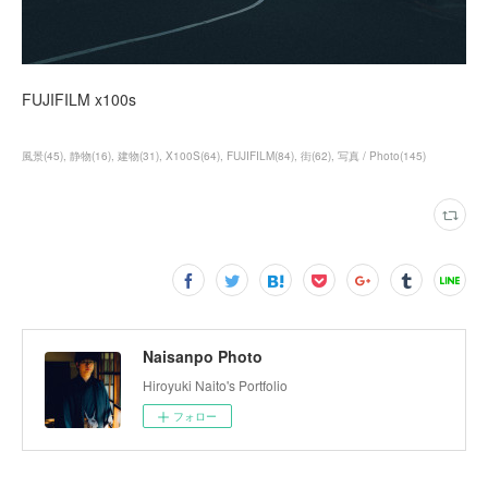
FUJIFILM x100s
風景
(
45
)
静物
(
16
)
建物
(
31
)
X100S
(
64
)
FUJIFILM
(
84
)
街
(
62
)
写真 / Photo
(
145
)
Naisanpo Photo
Hiroyuki Naito's Portfolio
フォロー