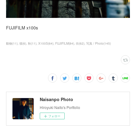
FUJIFILM x100s
動物
(
11
)
猫
(
6
)
秋
(
11
)
X100S
(
64
)
FUJIFILM
(
84
)
街
(
62
)
写真 / Photo
(
145
)
Naisanpo Photo
Hiroyuki Naito's Portfolio
フォロー