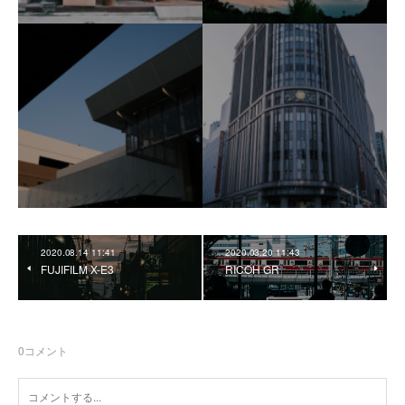
2020.08.14 11:41
2020.03.20 11:43
FUJIFILM X-E3
RICOH GR
0
コメント