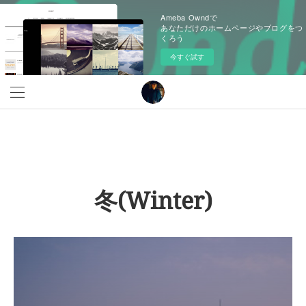
Ameba Owndで
あなただけのホームページやブログをつ
くろう
今すぐ試す
冬(Winter)