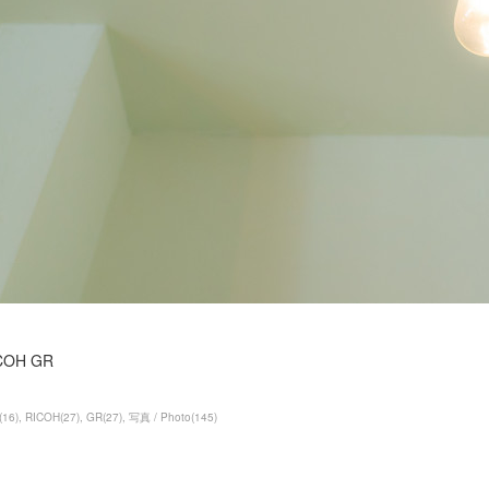
COH GR
(
16
)
RICOH
(
27
)
GR
(
27
)
写真 / Photo
(
145
)