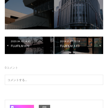
2020.04.10 14:41
2019.11.27 13:19
FUJIFILM X70
FUJIFILM X-E3
0
コメント
PR