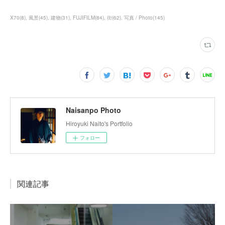
X70
(
8
)
風景
(
45
)
建物
(
31
)
FUJIFILM
(
84
)
街
(
62
)
写真 / Photo
(
145
)
Naisanpo Photo
Hiroyuki Naito's Portfolio
フォロー
関連記事