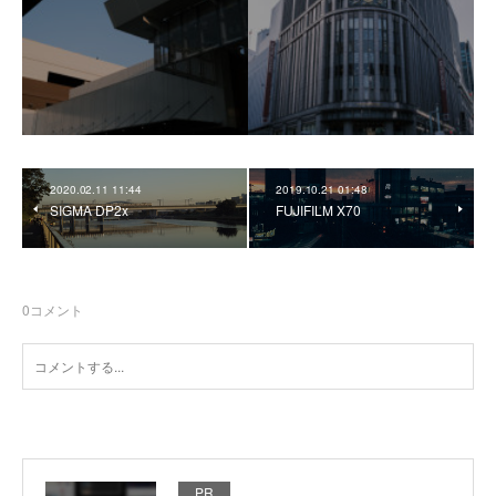
2020.02.11 11:44
2019.10.21 01:48
SIGMA DP2x
FUJIFILM X70
0
コメント
PR