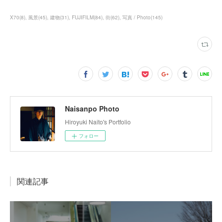
X70
(
8
)
風景
(
45
)
建物
(
31
)
FUJIFILM
(
84
)
街
(
62
)
写真 / Photo
(
145
)
Naisanpo Photo
Hiroyuki Naito's Portfolio
フォロー
関連記事