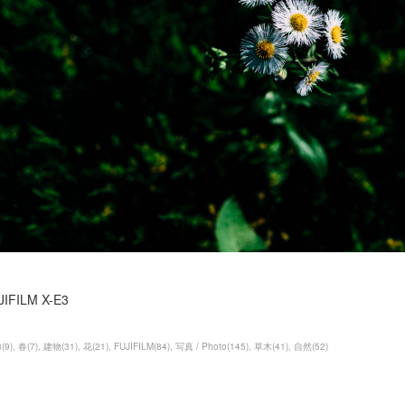
JIFILM X-E3
3
(
9
)
春
(
7
)
建物
(
31
)
花
(
21
)
FUJIFILM
(
84
)
写真 / Photo
(
145
)
草木
(
41
)
自然
(
52
)