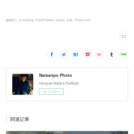
建物
(
31
)
X100S
(
64
)
FUJIFILM
(
84
)
街
(
62
)
写真 / Photo
(
145
)
Naisanpo Photo
Hiroyuki Naito's Portfolio
フォロー
関連記事