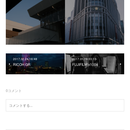
2017.02.24 16:48
2017.01.19 03:15
RICOH GR
FUJIFILM x100s
0
コメント