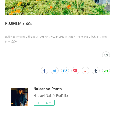
FUJIFILM x100s
風景
(
45
)
建物
(
31
)
花
(
21
)
X100S
(
64
)
FUJIFILM
(
84
)
写真 / Photo
(
145
)
草木
(
41
)
自然
(
52
)
空
(
35
)
Naisanpo Photo
Hiroyuki Naito's Portfolio
フォロー