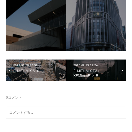
2021.01.28 13:32
2020.09.13 02:24
FUJIFILM X-S10
FUJIFILM X-E3 /
XF35mmF1.4 R
0
コメント