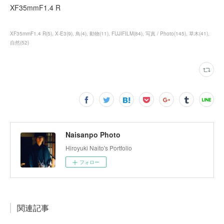
XF35mmF1.4 R
XF35mmF1.4 R
(
5
)
X-E3
(
9
)
鳥
(
4
)
動物
(
11
)
FUJIFILM
(
84
)
写真 / Photo
(
145
)
草木
(
41
)
自然
(
52
)
Naisanpo Photo
Hiroyuki Naito's Portfolio
フォロー
関連記事