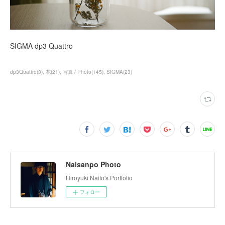
SIGMA dp3 Quattro
dp3Quattro
(
3
)
花
(
21
)
写真 / Photo
(
145
)
SIGMA
(
23
)
Naisanpo Photo
Hiroyuki Naito's Portfolio
フォロー