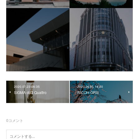
2020.07.23 06:35
2020.04.05 14:20
SIGMA dp3 Quattro
RICOH GRⅢ
0
コメント