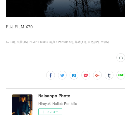
FUJIFILM X70
X70
(
8
)
風景
(
45
)
FUJIFILM
(
84
)
写真 / Photo
(
145
)
草木
(
41
)
自然
(
52
)
空
(
35
)
Naisanpo Photo
Hiroyuki Naito's Portfolio
フォロー