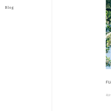
Blog
FU
花
(
2