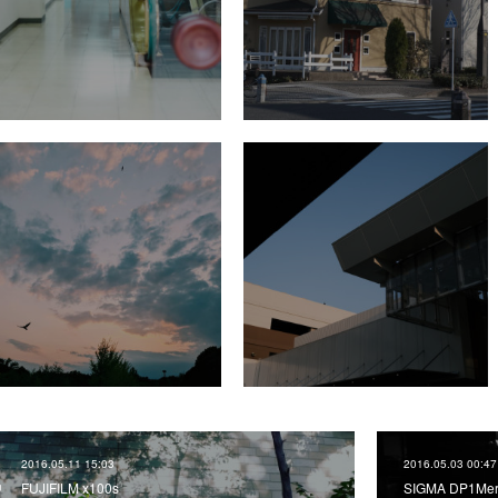
2016.05.11 15:03
2016.05.03 00:47
FUJIFILM x100s
SIGMA DP1Merr