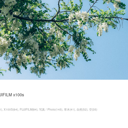
JIFILM x100s
1
)
X100S
(
64
)
FUJIFILM
(
84
)
写真 / Photo
(
145
)
草木
(
41
)
自然
(
52
)
空
(
35
)