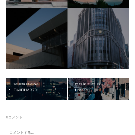
2019.10.21 01:48
2019.03.21 08:15
FUJIFILM X70
Untitled
0
コメント