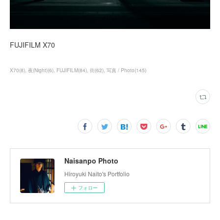
FUJIFILM X70
X70
(
8
)
夜(Night)
(
6
)
FUJIFILM
(
84
)
街
(
62
)
写真 / Photo
(
145
)
Naisanpo Photo
Hiroyuki Naito's Portfolio
フォロー