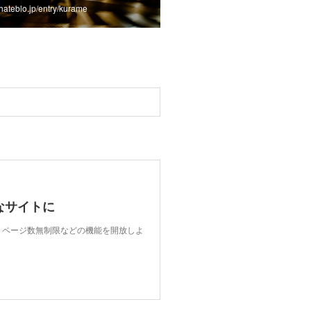
.hateblo.jp/entry/kurame
なサイトに
限、ページ数無制限などの機能を開放しよ