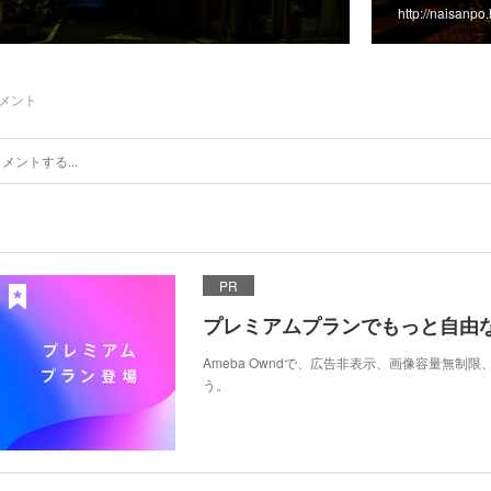
http://naisanpo
メント
PR
プレミアムプランでもっと自由
Ameba Owndで、広告非表示、画像容量無制
う。