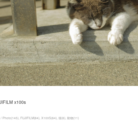
JIFILM x100s
/ Photo
(
145
)
FUJIFILM
(
84
)
X100S
(
64
)
猫
(
6
)
動物
(
11
)