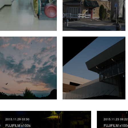
2015.11.29 03:30
2015.11.23 09:22
FUJIFILM x100s
FUJIFILM x1