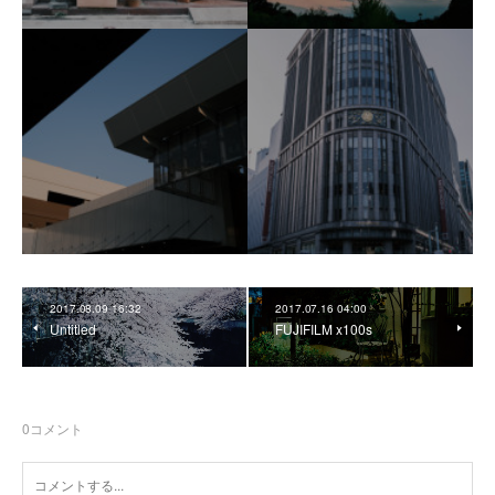
2017.08.09 16:32
2017.07.16 04:00
Untitled
FUJIFILM x100s
0
コメント