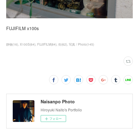
FUJIFILM x100s
静物
(
16
)
X100S
(
64
)
FUJIFILM
(
84
)
街
(
62
)
写真 / Photo
(
145
)
Naisanpo Photo
Hiroyuki Naito's Portfolio
フォロー