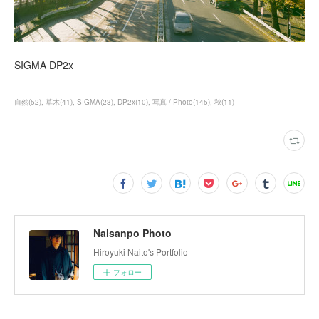
SIGMA DP2x
自然
(
52
)
草木
(
41
)
SIGMA
(
23
)
DP2x
(
10
)
写真 / Photo
(
145
)
秋
(
11
)
Naisanpo Photo
Hiroyuki Naito's Portfolio
フォロー