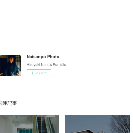
Naisanpo Photo
Hiroyuki Naito's Portfolio
フォロー
関連記事