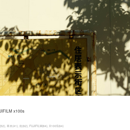
JIFILM x100s
(
52
)
草木
(
41
)
街
(
62
)
FUJIFILM
(
84
)
X100S
(
64
)