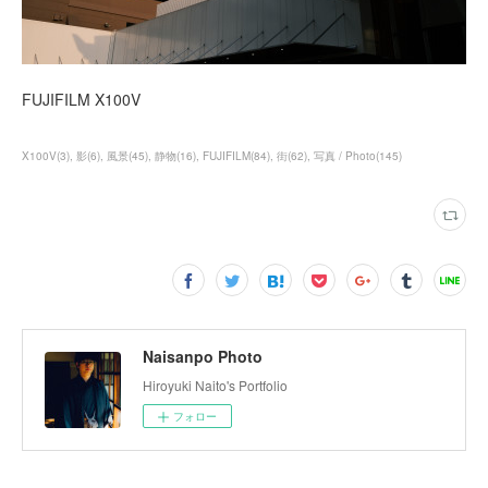
FUJIFILM X100V
X100V
(
3
)
影
(
6
)
風景
(
45
)
静物
(
16
)
FUJIFILM
(
84
)
街
(
62
)
写真 / Photo
(
145
)
Naisanpo Photo
Hiroyuki Naito's Portfolio
フォロー