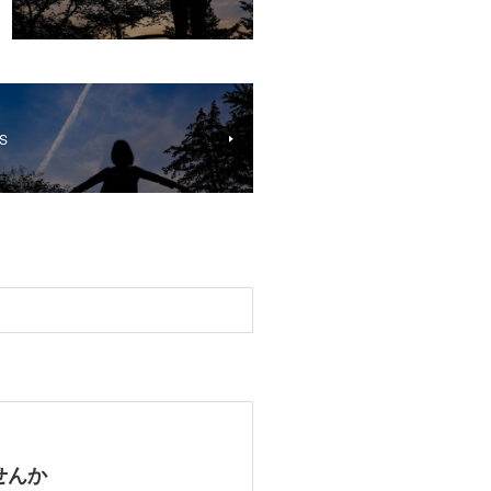
0S
せんか