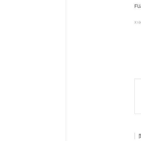
FU
X10