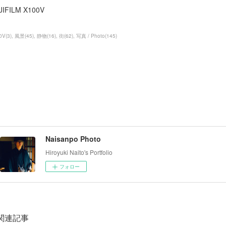
JIFILM X100V
0V
(
3
)
風景
(
45
)
静物
(
16
)
街
(
62
)
写真 / Photo
(
145
)
Naisanpo Photo
Hiroyuki Naito's Portfolio
フォロー
関連記事